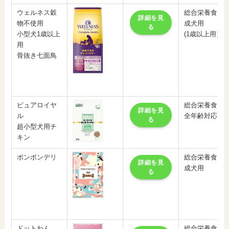
ウェルネス穀
総合栄養食
詳細を見
物不使用
成犬用
る
小型犬1歳以上
(1歳以上用）
用
骨抜き七面鳥
ピュアロイヤ
総合栄養食
詳細を見
ル
全年齢対応
る
超小型犬用チ
キン
ポンポンデリ
総合栄養食
詳細を見
成犬用
る
ドットわん
総合栄養食