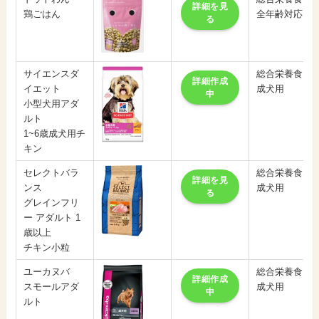
詳細を見
鶏ごはん
全年齢対応
る
サイエンスダ
総合栄養食
詳細作成
イエット
成犬用
中
小型犬用アダ
ルト
1~6歳成犬用チ
キン
セレクトバラ
総合栄養食
詳細を見
ンス
成犬用
る
グレインフリ
ー アダルト 1
歳以上
チキン小粒
ユーカヌバ
総合栄養食
詳細作成
スモールアダ
成犬用
中
ルト