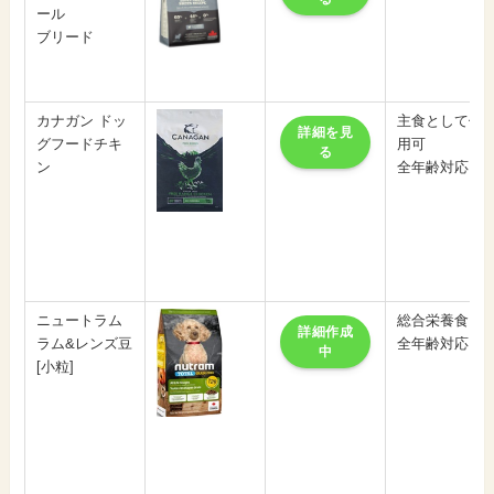
ール
ブリード
カナガン ドッ
主食として使
詳細を見
グフードチキ
用可
る
ン
全年齢対応
ニュートラム
総合栄養食
詳細作成
ラム&レンズ豆
全年齢対応
中
[小粒]