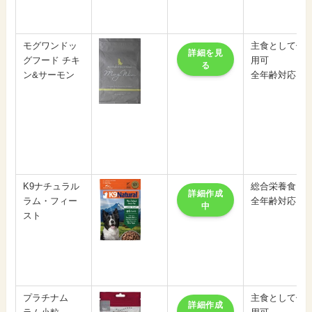
モグワンドッ
主食として使
詳細を見
グフード チキ
用可
る
ン&サーモン
全年齢対応
K9ナチュラル
総合栄養食
詳細作成
ラム・フィー
全年齢対応
中
スト
プラチナム
主食として使
詳細作成