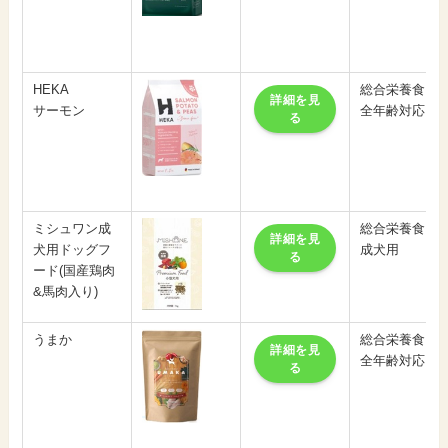
HEKA
総合栄養食
詳細を見
サーモン
全年齢対応
る
ミシュワン成
総合栄養食
詳細を見
犬用ドッグフ
成犬用
る
ード(国産鶏肉
&馬肉入り)
うまか
総合栄養食
詳細を見
全年齢対応
る