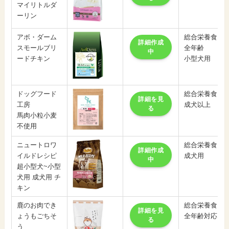
マイリトルダ
ーリン
アボ・ダーム
総合栄養食
詳細作成
スモールブリ
全年齢
中
ードチキン
小型犬用
ドッグフード
総合栄養食
詳細を見
工房
成犬以上
る
馬肉小粒小麦
不使用
ニュートロワ
総合栄養食
詳細作成
イルドレシピ
成犬用
中
超小型犬~小型
犬用 成犬用 チ
キン
鹿のお肉でき
総合栄養食
詳細を見
ょうもごちそ
全年齢対応
る
う