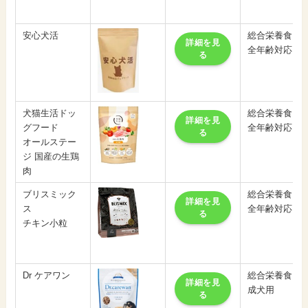
安心犬活
総合栄養食
詳細を見
全年齢対応
る
犬猫生活ドッ
総合栄養食
詳細を見
グフード
全年齢対応
る
オールステー
ジ 国産の生鶏
肉
ブリスミック
総合栄養食
詳細を見
ス
全年齢対応
る
チキン小粒
Dr ケアワン
総合栄養食
詳細を見
成犬用
る