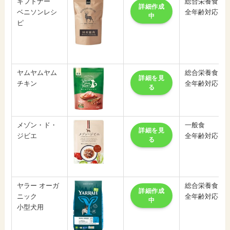
ギフトナー
総合栄養食
詳細作成
ベニソンレシ
全年齢対応
中
ピ
ヤムヤムヤム
総合栄養食
詳細を見
チキン
全年齢対応
る
メゾン・ド・
一般食
詳細を見
ジビエ
全年齢対応
る
ヤラー オーガ
総合栄養食
詳細作成
ニック
全年齢対応
中
小型犬用