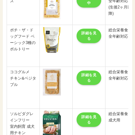
ズ
全年齢対応
中
(生後2ヶ月以
降)
ポチ・ザ・ド
総合栄養食
詳細を見
ッグフード ベ
全年齢対応
る
ーシック3種の
ポルトりー
ココグルメ
総合栄養食
詳細を見
チキン&ベジタ
全年齢対応
る
ブル
ソルビダグレ
総合栄養食
詳細を見
インフリー
成犬用
る
室内飼育 成犬
用チキン