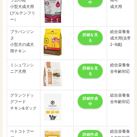
ラム小粒
用可
中
小型犬成犬用
成犬用
(グルテンフリ
ー）
ブラバンソン
総合栄養食
詳細を見
ヌ
成犬用(去勢後
る
小型犬の成犬
1~9歳)
用チキン
ミシュワンシ
総合栄養食
詳細を見
ニア犬用
全年齢対応
る
グランツドッ
総合栄養食
詳細作成
グフード
全年齢対応
中
チキン&ダック
ペトコトフー
総合栄養食
詳細作成