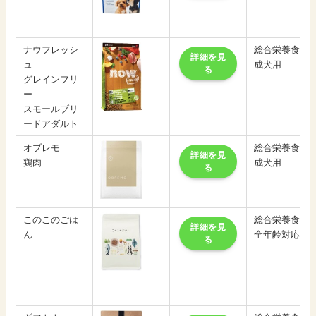
ナウフレッシ
総合栄養食
詳細を見
ュ
成犬用
る
グレインフリ
ー
スモールブリ
ードアダルト
オブレモ
総合栄養食
詳細を見
鶏肉
成犬用
る
このこのごは
総合栄養食
詳細を見
ん
全年齢対応
る