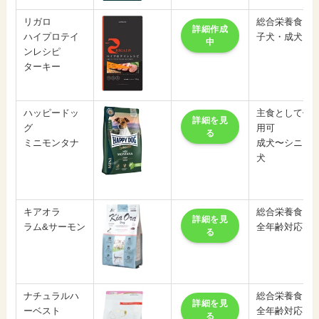
リガロ
総合栄養食
詳細作成
ハイプロテイ
子犬・成犬
中
ンレシピ
ターキー
ハッピードッ
主食として使
詳細を見
グ
用可
る
ミニモンタナ
成犬〜シニア
犬
キアオラ
総合栄養食
詳細を見
ラム&サーモン
全年齢対応
る
ナチュラルハ
総合栄養食
詳細を見
ーベスト
全年齢対応
る