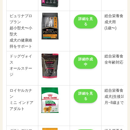
ピュリナプロ
総合栄養食
詳細を見
プラン
成犬用
る
超小型犬〜小
(1歳〜)
型犬
成犬の健康維
持をサポート
ドッグヴォイ
総合栄養食
詳細作成
ス
全年齢対応
中
オールステー
ジ
ロイヤルカナ
総合栄養食
詳細を見
ン
成犬(生後10ヶ
る
ミニ インドア
月~8歳まで）
アダルト