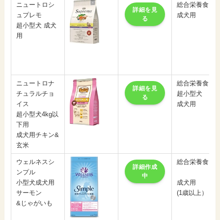
ニュートロシ
総合栄養食
詳細を見
ュプレモ
成犬用
る
超小型犬 成犬
用
ニュートロナ
総合栄養食
詳細を見
チュラルチョ
超小型犬
る
イス
成犬用
超小型犬4kg以
下用
成犬用チキン&
玄米
ウェルネスシ
総合栄養食
詳細作成
ンプル
中
小型犬成犬用
成犬用
サーモン
(1歳以上）
&じゃがいも