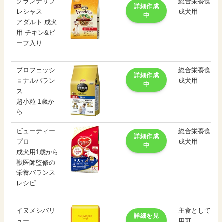
グランデリフ
総合栄養食
詳細作成
レシャス
成犬用
中
アダルト 成犬
用 チキン&ビ
ーフ入り
プロフェッシ
総合栄養食
詳細作成
ョナルバラン
成犬用
中
ス
超小粒 1歳か
ら
ビューティー
総合栄養食
詳細作成
プロ
成犬用
中
成犬用1歳から
獣医師監修の
栄養バランス
レシピ
イヌメシバリ
主食として使
詳細を見
ュー
用可