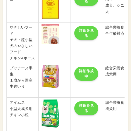
る
成犬、シニア
犬
やさしいフー
総合栄養食
詳細を見
ド
全年齢対応
る
子犬・超小型
犬のやさしい
フード
チキン&ホース
プッチーヌ半
総合栄養食
詳細作成
生
成犬用
中
１歳から国産
牛肉いり
アイムス
総合栄養食
詳細を見
小型犬成犬用
成犬用
る
チキン小粒