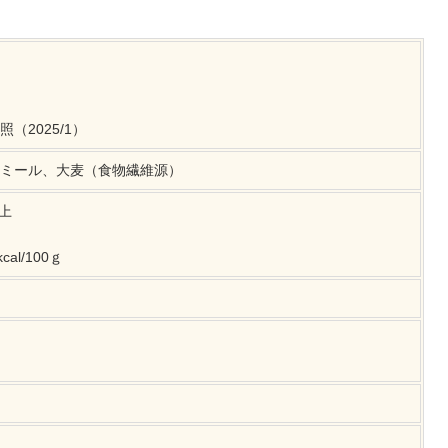
（2025/1）
ミール、大麦（食物繊維源）
以上
al/100ｇ