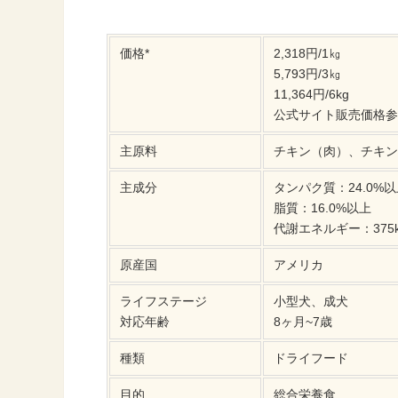
価格*
2,318円/1㎏
5,793円/3㎏
11,364円/6kg
公式サイト販売価格参照
主原料
チキン（肉）、チキン
主成分
タンパク質：24.0%
脂質：16.0%以上
代謝エネルギー：375kc
原産国
アメリカ
ライフステージ
小型犬、成犬
対応年齢
8ヶ月~7歳
種類
ドライフード
目的
総合栄養食