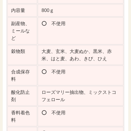
内容量
800ｇ
副産物、
⭕️ 不使用
ミールな
ど
穀物類
大麦、玄米、大麦ぬか、黒米、赤
米、はと麦、あわ、きび、ひえ
合成保存
⭕️ 不使用
料
酸化防止
ローズマリー抽出物、ミックストコ
剤
フェロール
香料着色
⭕️ 不使用
料