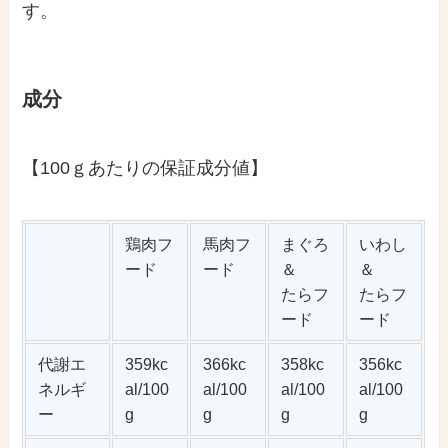
す。
成分
【100ｇあたりの保証成分値】
鶏肉フ
馬肉フ
まぐろ
いわし
ード
ード
＆
＆
たらフ
たらフ
ード
ード
代謝エ
359kc
366kc
358kc
356kc
ネルギ
al/100
al/100
al/100
al/100
ー
g
g
g
g