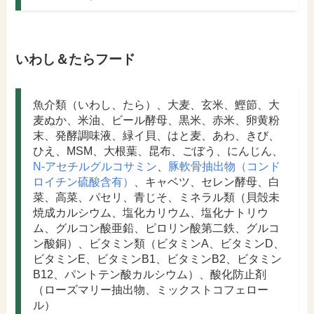
いわし＆たらフード
魚介類（いわし、たら）、大麦、玄米、鰹節、大
麦ぬか、米油、ビール酵母、黒米、赤米、卵黄粉
末、発酵調味液、緑イ貝、はと麦、あわ、きび、
ひえ、MSM、大根葉、昆布、ごぼう、にんじん、
N-アセチルグルコサミン
、
豚軟骨抽出物（コンド
ロイチン硫酸含有）
、キャベツ、セレン酵母、白
菜、高菜、パセリ、青じそ、ミネラル類（貝殻未
焼成カルシウム、塩化カリウム、塩化ナトリウ
ム、グルコン酸亜鉛、ピロリン酸第二鉄、グルコ
ン酸銅）、ビタミン類（ビタミンA、ビタミンD、
ビタミンE、ビタミンB1、ビタミンB2、ビタミン
B12、パントテン酸カルシウム）、酸化防止剤
（ローズマリー抽出物、ミックストコフェロー
ル）