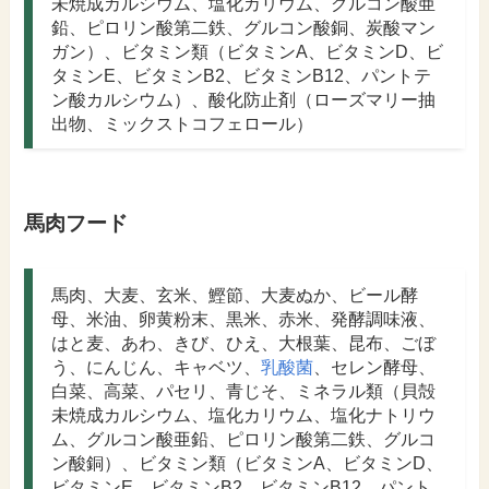
未焼成カルシウム、塩化カリウム、グルコン酸亜
鉛、ピロリン酸第二鉄、グルコン酸銅、炭酸マン
ガン）、ビタミン類（ビタミンA、ビタミンD、ビ
タミンE、ビタミンB2、ビタミンB12、パントテ
ン酸カルシウム）、酸化防止剤（ローズマリー抽
出物、ミックストコフェロール）
馬肉フード
馬肉、大麦、玄米、鰹節、大麦ぬか、ビール酵
母、米油、卵黄粉末、黒米、赤米、発酵調味液、
はと麦、あわ、きび、ひえ、大根葉、昆布、ごぼ
う、にんじん、キャベツ、
乳酸菌
、セレン酵母、
白菜、高菜、パセリ、青じそ、ミネラル類（貝殻
未焼成カルシウム、塩化カリウム、塩化ナトリウ
ム、グルコン酸亜鉛、ピロリン酸第二鉄、グルコ
ン酸銅）、ビタミン類（ビタミンA、ビタミンD、
ビタミンE、ビタミンB2、ビタミンB12、パント