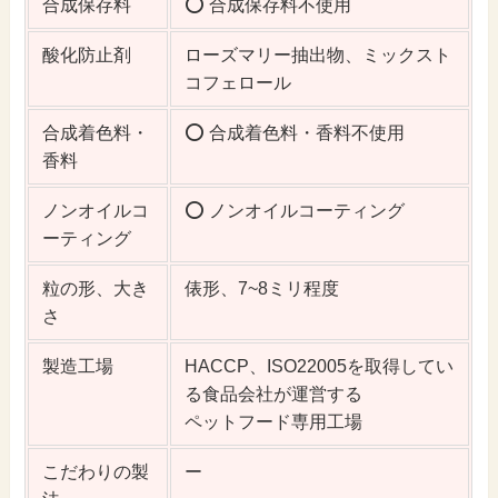
合成保存料
⭕️ 合成保存料不使用
酸化防止剤
ローズマリー抽出物、ミックスト
コフェロール
合成着色料・
⭕️ 合成着色料・香料不使用
香料
ノンオイルコ
⭕️ ノンオイルコーティング
ーティング
粒の形、大き
俵形、7~8ミリ程度
さ
製造工場
HACCP、ISO22005を取得してい
る食品会社が運営する
ペットフード専用工場
こだわりの製
ー