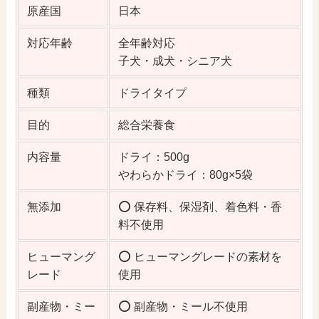
原産国
日本
対応年齢
全年齢対応
子犬・成犬・シニア犬
種類
ドライタイプ
目的
総合栄養食
内容量
ドライ：500g
やわらかドライ：80g×5袋
無添加
⭕️ 保存料、保湿剤、着色料・香
料不使用
ヒューマング
⭕️ ヒューマングレードの素材を
レード
使用
副産物・ミー
⭕️ 副産物・ミール不使用