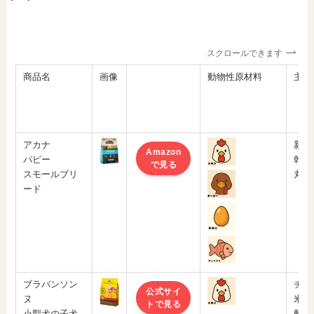
スクロールできます
商品名
画像
動物性原材料
主原
アカナ
新鮮
Amazon
パピー
乾燥
で見る
スモールブリ
丸ご
ード
ブラバンソン
チキ
公式サイ
ヌ
米
トで見る
小型犬の子犬
動物