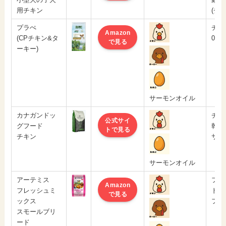
用チキン
(チ
プラぺ
チキ
Amazon
(CPチキン&タ
0％
で見る
ーキー)
サーモンオイル
カナガンドッ
チキ
公式サイ
グフード
乾燥
トで見る
チキン
サツ
サーモンオイル
アーテミス
フレ
Amazon
フレッシュミ
ドラ
で見る
ックス
フレ
スモールブリ
ード