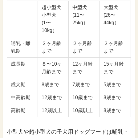
超小型犬
中型犬
大型犬
小型犬
(11〜
(26〜
(1〜
25kg）
44kg）
10kg）
哺乳・離
２ヶ月齢
２ヶ月齢
２ヶ月齢
乳期
まで
まで
まで
成長期
８〜10ヶ
12ヶ月齢
15ヶ月齢
月齢まで
まで
まで
成犬期
8歳まで
7歳まで
5歳まで
中高齢期
12歳まで
10歳まで
8歳まで
高齢期
12歳以上
10歳以上
8歳まで
小型犬や超小型犬の子犬用ドッグフードは哺乳・