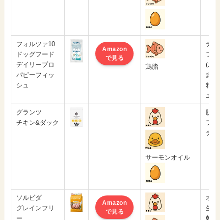
フォルツァ10
デハ
Amazon
ドッグフード
フィ
で見る
デイリープロ
(エ
鶏脂
パピーフィッ
燥し
シュ
精米
エン
グランツ
脱水
チキン&ダック
フレ
チキ
サーモンオイル
ソルビダ
オー
Amazon
グレインフリ
生肉
で見る
ー
乾燥