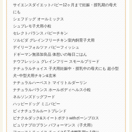
サイエンスダイエットパピー12ヶ月まで妊娠・授乳期の母犬
にも
シェフドッグ オールミックス
シュプレモ子犬用小粒
セレクトバランス パピーチキン
ソルビダ グレインフリーチキン室内飼育子犬用
デイリーフォルツァ パピーフィッシュ
ドギーマン無添加良品 体想いの毎日ごはん
ナウフレッシュ グレインフリー スモールブリード
ナチュラルチョイス 子犬用妊娠中・授乳中の母犬にも 超小型
犬~中型犬用チキン&玄米
ナチュラルハーベスト マイリトルダーリン
ナチュラルバランス ホールボディヘルス小粒
ネルソンズドッグフード
ハッピードッグ ミニパピー
ビィナチュラルルートブレンド
ピナクルダック&スイートポテトwithボーンブロス
ピュリナプロプラン パフォーマンス（子犬用）