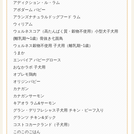
アディクション・ル・ラム
アボダーム パピー
アランズナチュラルドッグフード ラム
ウィリアム
ウェルネスコア（高たんぱく質・穀物不使用）小型犬子犬用
(離乳期〜1歳）骨抜き七面鳥
ウェルネス穀物不使用 子犬用（離乳期~1歳）
うまか
エンパイア パピーグロース
おなかラボ 子犬用
オブレモ鶏肉
オリジンパピー
カナガン
カナガンサーモン
キアオラ ラム&サーモン
グラン・デリフレシャス子犬用 チキン・ビーフ入り
グランツ チキン&ダック
コストコカークランド（子犬用）
このこのごはん