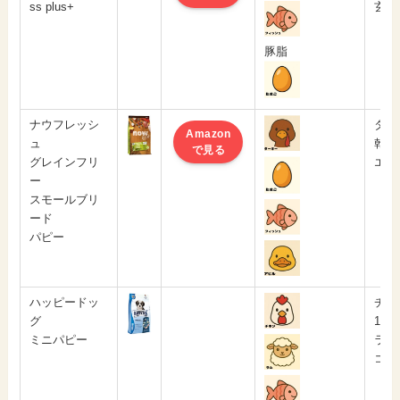
ss plus+
玄米
豚脂
ナウフレッシ
ター
Amazon
ュ
乾燥
で見る
グレインフリ
エン
ー
スモールブリ
ード
パピー
ハッピードッ
チキ
グ
1%)
ミニパピー
ラム
コー