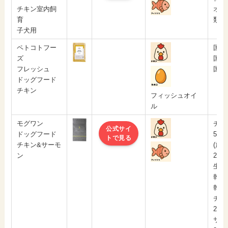
チキン室内飼
オー
育
類
子犬用
ペトコトフー
国産
ズ
国産
フレッシュ
国産
ドッグフード
チキン
フィッシュオイ
ル
モグワン
チキ
公式サイ
ドッグフード
5%
トで見る
チキン&サーモ
(放
ン
21
生サ
乾燥
乾燥
チキ
2%
サー