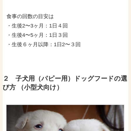
食事の回数の目安は
・生後2〜3ヶ月：1日４回
・生後4〜5ヶ月：1日３回
・生後６ヶ月以降：1日2〜３回
２ 子犬用（パピー用）ドッグフードの選
び方 （小型犬向け）