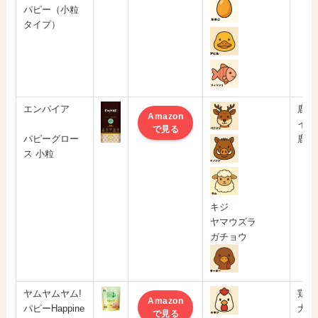
パピー（小粒
タイプ）
エンパイア
鹿肉
Amazon
イノ
で見る
パピーグロー
鹿レ
ス 小粒
キジ
ヤマウズラ
ガチョウ
ヤムヤムヤム!
鶏肉
Amazon
パピーHappine
大麦
で見る