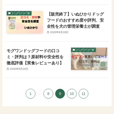
【販売終了】いぬひかりドッグ
ドッグフード一覧
フードのおすすめ度や評判、安
全性を犬の管理栄養士が調査
2020年8月18日
モグワンドッグフードの口コ
ドッグフード一覧
ミ・評判は？原材料や安全性を
徹底評価【実食レビューあり】
2020年8月16日
1
...
8
9
10
11