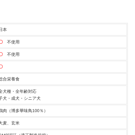
日本
〇
不使用
〇
不使用
〇
総合栄養食
全犬種・全年齢対応
子犬・成犬・シニア犬
鶏肉（博多華味鳥100％）
大麦、玄米